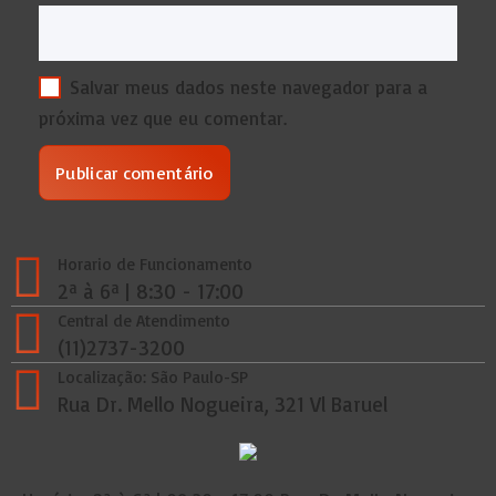
Salvar meus dados neste navegador para a
próxima vez que eu comentar.
Horario de Funcionamento
2ª à 6ª | 8:30 - 17:00
Central de Atendimento
(11)2737-3200
Localização: São Paulo-SP
Rua Dr. Mello Nogueira, 321 Vl Baruel