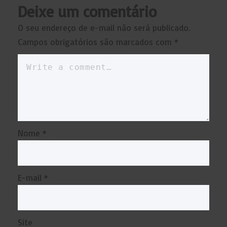
Deixe um comentário
O seu endereço de e-mail não será publicado.
Campos obrigatórios são marcados com
*
Nome
*
E-mail
*
Site