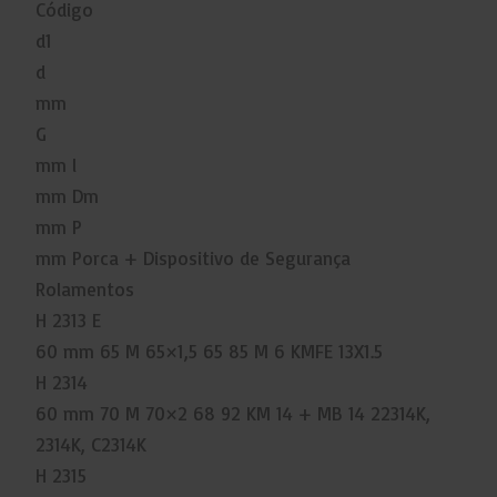
Código
d1
d
mm
G
mm l
mm Dm
mm P
mm Porca + Dispositivo de Segurança
Rolamentos
H 2313 E
60 mm 65 M 65×1,5 65 85 M 6 KMFE 13X1.5
H 2314
60 mm 70 M 70×2 68 92 KM 14 + MB 14 22314K,
2314K, C2314K
H 2315