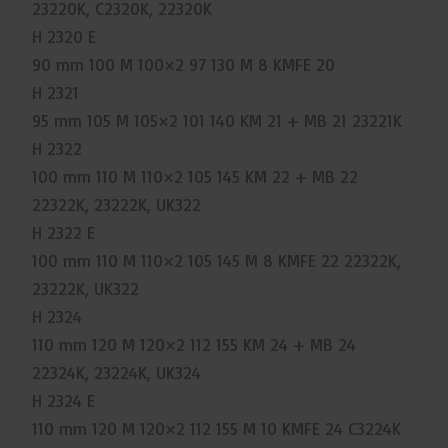
23220K, C2320K, 22320K
H 2320 E
90 mm 100 M 100×2 97 130 M 8 KMFE 20
H 2321
95 mm 105 M 105×2 101 140 KM 21 + MB 21 23221K
H 2322
100 mm 110 M 110×2 105 145 KM 22 + MB 22
22322K, 23222K, UK322
H 2322 E
100 mm 110 M 110×2 105 145 M 8 KMFE 22 22322K,
23222K, UK322
H 2324
110 mm 120 M 120×2 112 155 KM 24 + MB 24
22324K, 23224K, UK324
H 2324 E
110 mm 120 M 120×2 112 155 M 10 KMFE 24 C3224K