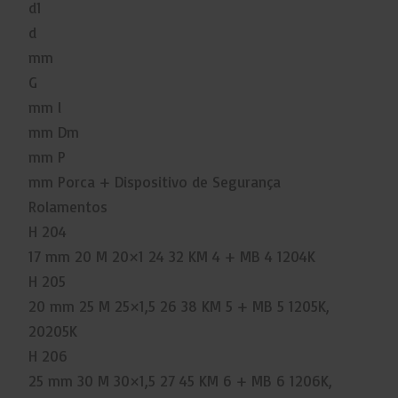
d1
d
mm
G
mm l
mm Dm
mm P
mm Porca + Dispositivo de Segurança
Rolamentos
H 204
17 mm 20 M 20×1 24 32 KM 4 + MB 4 1204K
H 205
20 mm 25 M 25×1,5 26 38 KM 5 + MB 5 1205K,
20205K
H 206
25 mm 30 M 30×1,5 27 45 KM 6 + MB 6 1206K,