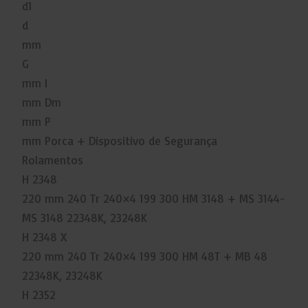
d1
d
mm
G
mm l
mm Dm
mm P
mm Porca + Dispositivo de Segurança
Rolamentos
H 2348
220 mm 240 Tr 240×4 199 300 HM 3148 + MS 3144-
MS 3148 22348K, 23248K
H 2348 X
220 mm 240 Tr 240×4 199 300 HM 48T + MB 48
22348K, 23248K
H 2352