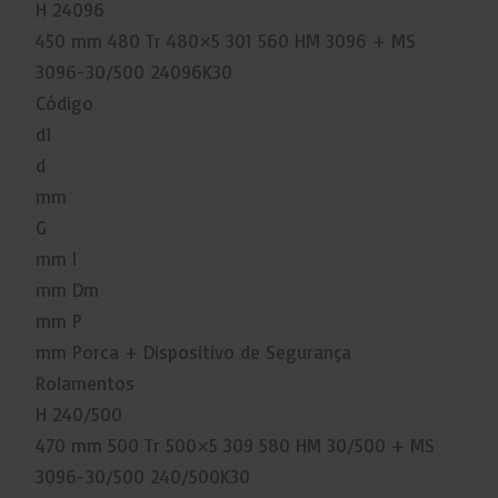
H 24096
450 mm 480 Tr 480×5 301 560 HM 3096 + MS
3096-30/500 24096K30
Código
d1
d
mm
G
mm l
mm Dm
mm P
mm Porca + Dispositivo de Segurança
Rolamentos
H 240/500
470 mm 500 Tr 500×5 309 580 HM 30/500 + MS
3096-30/500 240/500K30