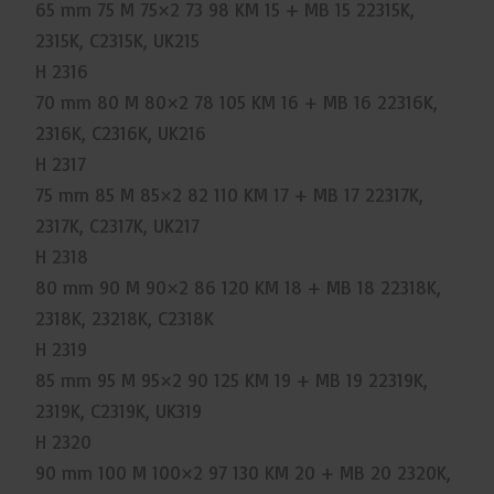
65 mm 75 M 75×2 73 98 KM 15 + MB 15 22315K,
2315K, C2315K, UK215
H 2316
70 mm 80 M 80×2 78 105 KM 16 + MB 16 22316K,
2316K, C2316K, UK216
H 2317
75 mm 85 M 85×2 82 110 KM 17 + MB 17 22317K,
2317K, C2317K, UK217
H 2318
80 mm 90 M 90×2 86 120 KM 18 + MB 18 22318K,
2318K, 23218K, C2318K
H 2319
85 mm 95 M 95×2 90 125 KM 19 + MB 19 22319K,
2319K, C2319K, UK319
H 2320
90 mm 100 M 100×2 97 130 KM 20 + MB 20 2320K,