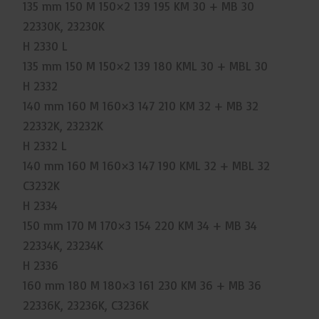
135 mm 150 M 150×2 139 195 KM 30 + MB 30
22330K, 23230K
H 2330 L
135 mm 150 M 150×2 139 180 KML 30 + MBL 30
H 2332
140 mm 160 M 160×3 147 210 KM 32 + MB 32
22332K, 23232K
H 2332 L
140 mm 160 M 160×3 147 190 KML 32 + MBL 32
C3232K
H 2334
150 mm 170 M 170×3 154 220 KM 34 + MB 34
22334K, 23234K
H 2336
160 mm 180 M 180×3 161 230 KM 36 + MB 36
22336K, 23236K, C3236K