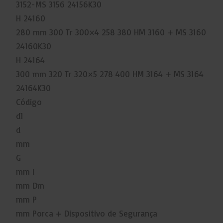
3152-MS 3156 24156K30
H 24160
280 mm 300 Tr 300×4 258 380 HM 3160 + MS 3160
24160K30
H 24164
300 mm 320 Tr 320×5 278 400 HM 3164 + MS 3164
24164K30
Código
d1
d
mm
G
mm l
mm Dm
mm P
mm Porca + Dispositivo de Segurança