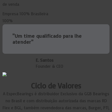
de venda
Empresa 100% Brasileira
100
%
"Um time qualificado para lhe
atender"
E. Santos
Founder & CEO
Ciclo de
Valores
A EspecBearings é distribuidor Exclusivo da GGB Bearings
no Brasil e com distribuição autorizada das marcas RD
Flex e BGL, também revendedora das marcas, Burger, PTI,