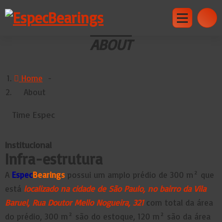
Skip
to
content
ABOUT
Home
-
About
Time Espec
Institucional
Infra-estrutura
A
Espec
Bearings
possui um amplo prédio de 300 m² que
está
localizado na cidade de São Paulo, no bairro da Vila
Baruel, Rua Doutor Mello Nogueira, 321
com total da área
do prédio, 300 m² são do estoque, 120 m² são da área